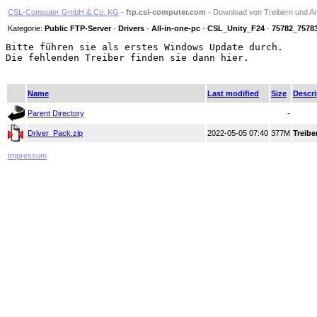
CSL-Computer GmbH & Co. KG
-
ftp.csl-computer.com
- Download von Treibern und An
Kategorie:
Public FTP-Server
·
Drivers
·
All-in-one-pc
·
CSL_Unity_F24
·
75782_7578
Bitte führen sie als erstes Windows Update durch.

Die fehlenden Treiber finden sie dann hier.

Name
Last modified
Size
Descri
Parent Directory
-
Driver_Pack.zip
2022-05-05 07:40
377M
Treibe
Impressum