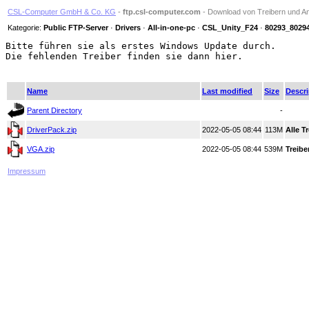
CSL-Computer GmbH & Co. KG
-
ftp.csl-computer.com
- Download von Treibern und An
Kategorie:
Public FTP-Server
·
Drivers
·
All-in-one-pc
·
CSL_Unity_F24
·
80293_8029
Bitte führen sie als erstes Windows Update durch.

Die fehlenden Treiber finden sie dann hier.

Name
Last modified
Size
Descri
Parent Directory
-
DriverPack.zip
2022-05-05 08:44
113M
Alle T
VGA.zip
2022-05-05 08:44
539M
Treibe
Impressum